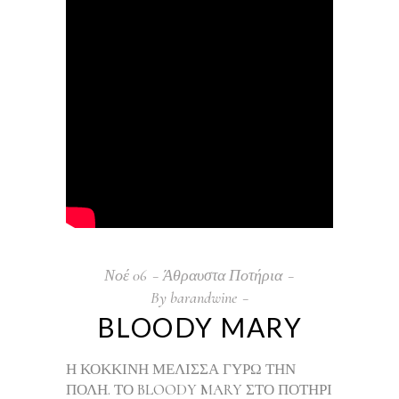
Νοέ
06
Άθραυστα Ποτήρια
By
barandwine
BLOODY MARY
Η ΚΟΚΚΙΝΗ ΜΕΛΙΣΣΑ ΓΥΡΩ ΤΗΝ
ΠΟΛΗ.
ΤΟ BLOODY MARY ΣΤΟ ΠΟΤΗΡΙ