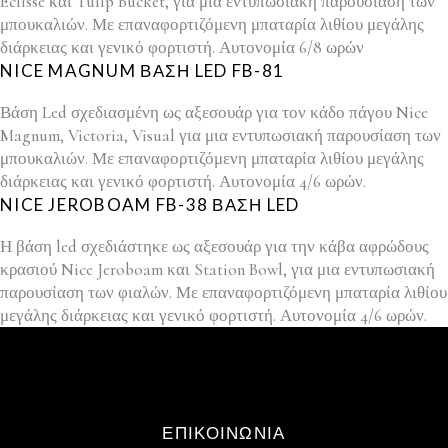
Eclisse και Tulip Bucket, για μια εντυπωσιακή παρουσίαση των
μπουκαλιών. Με επαναφορτιζόμενη μπαταρία λιθίου μεγάλης
διάρκειας και γενικό φορτιστή. Αυτονομία 6/8 ωρών
NICE MAGNUM ΒΑΣΗ LED FB-81
Βάση Led σχεδιασμένη ως αξεσουάρ για τον κάδο πάγου Nice
Magnum, Victoria, Visual για μια εντυπωσιακή παρουσίαση των
μπουκαλιών. Με επαναφορτιζόμενη μπαταρία λιθίου μεγάλης
διάρκειας και γενικό φορτιστή. Αυτονομία 4/6 ωρών.
NICE JEROBOAM FB-38 ΒΑΣΗ LED
Η βάση led σχεδιάστηκε ως αξεσουάρ για την κάβα αφρώδους
κρασιού Nice Jeroboam και Station Bowl, για μια εντυπωσιακή
παρουσίαση των φιαλών. Με επαναφορτιζόμενη μπαταρία λιθίου
μεγάλης διάρκειας και γενικό φορτιστή. Αυτονομία 4/6 ωρών.
ΕΠΙΚΟΙΝΩΝΙΑ