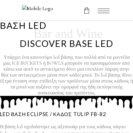
ΒΑΣΗ LED
Bar and Wine
No products in the cart.
DISCOVER BASE LED
Υπάρχει ένα καινοτόμο led βάσης που πολλά από τα μοντέλα
μας ICE BUCKETS ή BOWLS μπορούν να προσαρμόσουν από
κάτω και αυτό το αντικείμενο δίνει μια επιπλέον λάμψη στην
θέα των αντικειμένων μέσα στον κάδο/μπολ. Το led βάσης δίνει
έξτρα ένταση στην επίδειξη των προϊόντων μέσα στους κάδους ή
τα μπολ και αυξάνει την ομορφιά της ήδη εκπληκτικής
συσκευασίας του προϊόντος.
LED ΒΑΣΗ ECLIPSE / ΚΑΔΟΣ TULIP FB-82
Η βάση led σχεδιάστηκε ως αξεσουάρ για τους κάδους πάγου