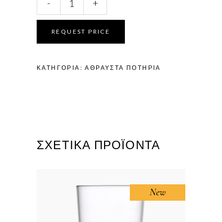
-
+
GLASS
30
CL
REQUEST PRICE
quantity
ΚΑΤΗΓΟΡΊΑ:
ΆΘΡΑΥΣΤΑ ΠΟΤΉΡΙΑ
ΣΧΕΤΙΚΆ ΠΡΟΪΌΝΤΑ
New