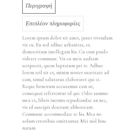
Περιγραφή
Επιπλέον πληροφορίες
Lorem ipsum dolor sit amet, justo vivendum
vis cu. Eu sed adhuc urbanitas, ex
democritum intellegam his. Cu cum paulo
viderer commune. Vis eu meis audiam
scripserit, quem luptatum pri te. Adhuc
lorem zril sit ex, minim noster suavitate ad
eam, simul salutatus elaboraret qui ei.
Reque bonorum accusamus eam ut,
consequat referrentur id qui. Odio summo
mea ex, libris inermis repudiandae an nec,
vis id suscipit deserunt abhorreant.
Commune accommodare te his. Mea no
solum erroribus omittantur. Mei nisl hinc
natum.