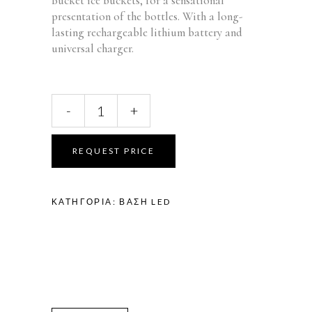
Bucket ice buckets, for a sensational
presentation of the bottles. With a long-
lasting rechargeable lithium battery and
universal charger.
LED
-
+
BASE
ECLIPSE
/
REQUEST PRICE
TULIP
BUCKET
FB-
ΚΑΤΗΓΟΡΊΑ:
ΒΆΣΗ LED
82
quantity