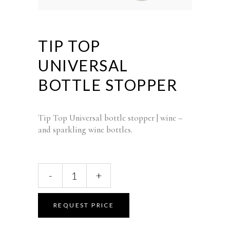
TIP TOP
UNIVERSAL
BOTTLE STOPPER
Tip Top Universal bottle stopper | wine –
and sparkling wine bottles.
Tip
-
+
Top
Universal
Bottle
REQUEST PRICE
Stopper
quantity