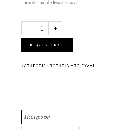
Durable and dishwasher save.
VINOPHIL
-
+
WHITE
WINE
VP
REQUEST PRICE
02
quantity
ΚΑΤΗΓΟΡΊΑ:
ΠΟΤΉΡΙΑ ΑΠΟ ΓΥΑΛΊ
Περιγραφή